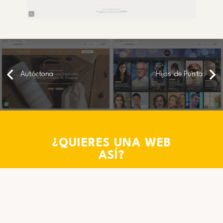
Autóctona
Hijos de Punta
¿QUIERES UNA WEB
ASÍ?
Si ves una funcionalidad de
esta página que te gustaría
para la tuya, ¡cuéntanos!